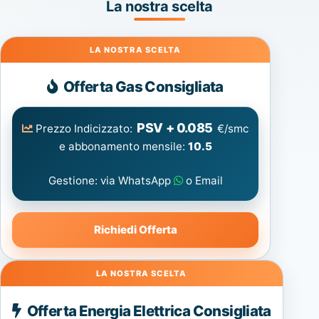
La nostra scelta
Gas
Offerta Gas Consigliata
PSV + 0.085
Prezzo Indicizzato:
€/smc
e abbonamento mensile:
10.5
Gestione: via WhatsApp
o Email
Richiedi Offerta
Energia
Offerta Energia Elettrica Consigliata