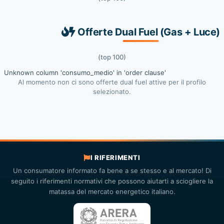
Offerte Dual Fuel (Gas + Luce)
(top 100)
Unknown column 'consumo_medio' in 'order clause'
Al momento non ci sono offerte dual fuel attive per il profilo
selezionato.
I RIFERIMENTI
Un consumatore informato fa bene a se stesso e al mercato! Di
seguito i riferimenti normativi che possono aiutarti a sciogliere la
matassa del mercato energetico italiano.