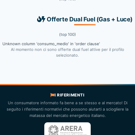
Offerte Dual Fuel (Gas + Luce)
(top 100)
Unknown column 'consumo_medio' in 'order clause'
Al momento non ci sono offerte dual fuel attive per il profilo
selezionato.
I RIFERIMENTI
Un consumatore informato fa bene a se stesso e al mercato! Di
seguito i riferimenti normativi che possono aiutarti a sciogliere la
matassa del mercato energetico italiano.