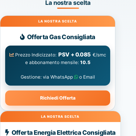
La nostra scelta
Gas
Offerta Gas Consigliata
PSV + 0.085
Prezzo Indicizzato:
€/smc
e abbonamento mensile:
10.5
Gestione: via WhatsApp
o Email
Richiedi Offerta
Energia
Offerta Energia Elettrica Consigliata