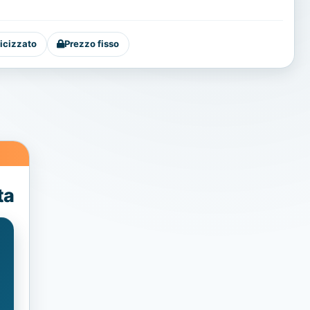
icizzato
Prezzo fisso
ta