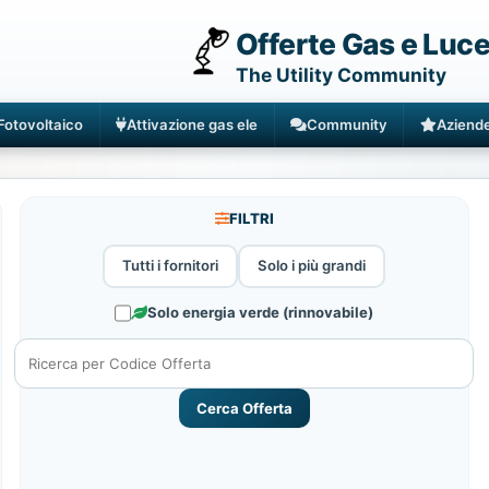
Offerte Gas e Luc
The Utility Community
Fotovoltaico
Attivazione gas ele
Community
Aziend
FILTRI
Tutti i fornitori
Solo i più grandi
Solo energia verde (rinnovabile)
Cerca Offerta