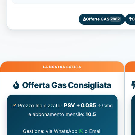
Offerte GAS
O
2882
Gas
Offerta Gas Consigliata
PSV + 0.085
Prezzo Indicizzato:
€/smc
e abbonamento mensile:
10.5
Gestione: via WhatsApp
o Email