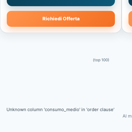
Richiedi Offerta
(top 100)
Unknown column 'consumo_medio' in 'order clause'
Al m