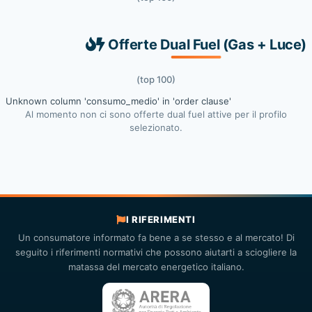
Offerte Dual Fuel (Gas + Luce)
(top 100)
Unknown column 'consumo_medio' in 'order clause'
Al momento non ci sono offerte dual fuel attive per il profilo
selezionato.
I RIFERIMENTI
Un consumatore informato fa bene a se stesso e al mercato! Di
seguito i riferimenti normativi che possono aiutarti a sciogliere la
matassa del mercato energetico italiano.