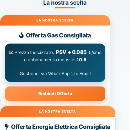
La nostra scelta
Gas
Offerta Gas Consigliata
PSV + 0.085
Prezzo Indicizzato:
€/smc
e abbonamento mensile:
10.5
Gestione: via WhatsApp
o Email
Richiedi Offerta
Energia
Offerta Energia Elettrica Consigliata