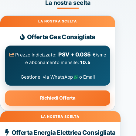
La nostra scelta
Gas
Offerta Gas Consigliata
PSV + 0.085
Prezzo Indicizzato:
€/smc
e abbonamento mensile:
10.5
Gestione: via WhatsApp
o Email
Richiedi Offerta
Energia
Offerta Energia Elettrica Consigliata