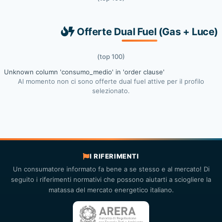
Offerte Dual Fuel (Gas + Luce)
(top 100)
Unknown column 'consumo_medio' in 'order clause'
Al momento non ci sono offerte dual fuel attive per il profilo
selezionato.
I RIFERIMENTI
Un consumatore informato fa bene a se stesso e al mercato! Di
seguito i riferimenti normativi che possono aiutarti a sciogliere la
matassa del mercato energetico italiano.