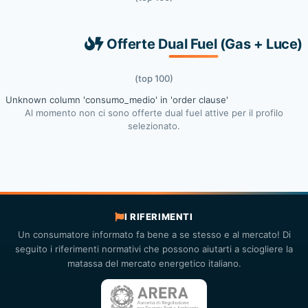
Offerte Dual Fuel (Gas + Luce)
(top 100)
Unknown column 'consumo_medio' in 'order clause'
Al momento non ci sono offerte dual fuel attive per il profilo
selezionato.
I RIFERIMENTI
Un consumatore informato fa bene a se stesso e al mercato! Di
seguito i riferimenti normativi che possono aiutarti a sciogliere la
matassa del mercato energetico italiano.