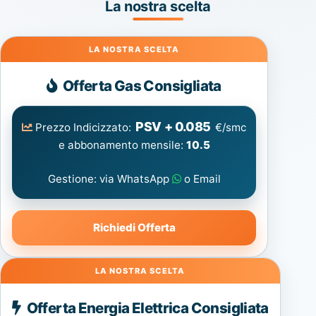
La nostra scelta
Gas
Offerta Gas Consigliata
PSV + 0.085
Prezzo Indicizzato:
€/smc
e abbonamento mensile:
10.5
Gestione: via WhatsApp
o Email
Richiedi Offerta
Energia
Offerta Energia Elettrica Consigliata