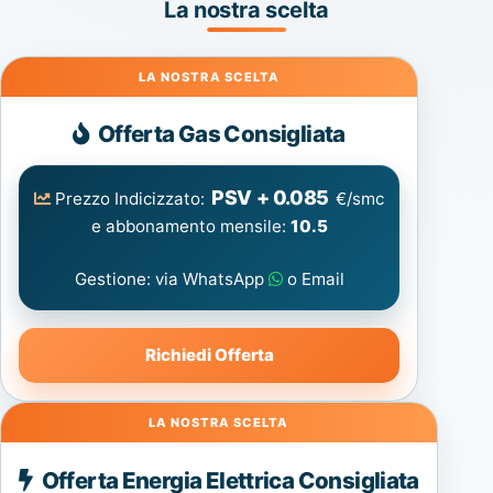
La nostra scelta
Gas
Offerta Gas Consigliata
PSV + 0.085
Prezzo Indicizzato:
€/smc
e abbonamento mensile:
10.5
Gestione: via WhatsApp
o Email
Richiedi Offerta
Energia
Offerta Energia Elettrica Consigliata