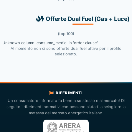
Offerte Dual Fuel (Gas + Luce)
(top 100)
Unknown column 'consumo_medio' in 'order clause'
Al momento non ci sono offerte dual fuel attive per il profilo
selezionato.
I RIFERIMENTI
Un consumatore informato fa bene a se stesso e al mercato! Di
seguito i riferimenti normativi che possono aiutarti a sciogliere la
matassa del mercato energetico italiano.