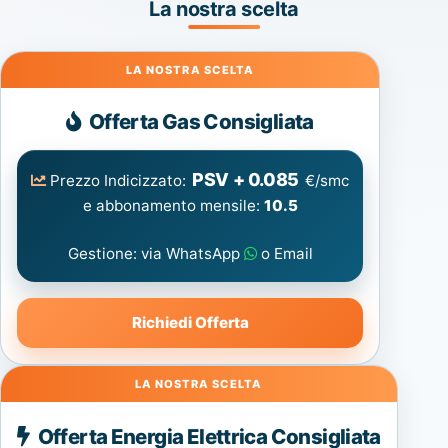
La nostra scelta
Gas
Offerta Gas Consigliata
PSV + 0.085
Prezzo Indicizzato:
€/smc
e abbonamento mensile:
10.5
Gestione: via WhatsApp
o Email
Richiedi Offerta
Energia
Offerta Energia Elettrica Consigliata