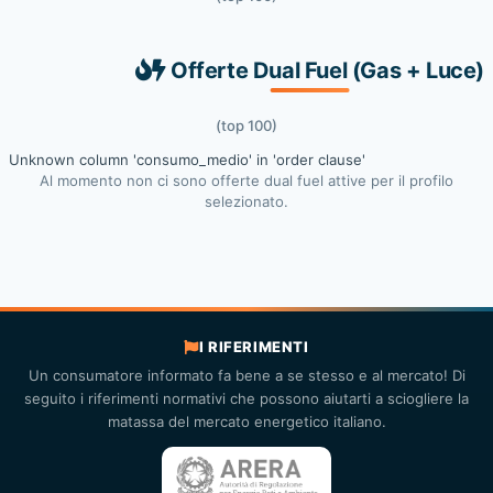
Offerte Dual Fuel (Gas + Luce)
(top 100)
Unknown column 'consumo_medio' in 'order clause'
Al momento non ci sono offerte dual fuel attive per il profilo
selezionato.
I RIFERIMENTI
Un consumatore informato fa bene a se stesso e al mercato! Di
seguito i riferimenti normativi che possono aiutarti a sciogliere la
matassa del mercato energetico italiano.