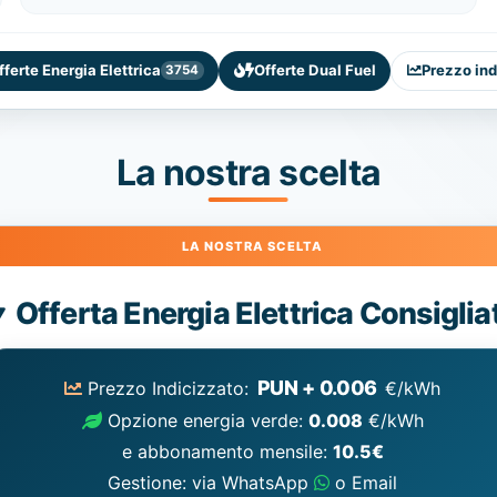
fferte Energia Elettrica
Offerte Dual Fuel
Prezzo ind
3754
La nostra scelta
Energia
Offerta Energia Elettrica Consiglia
Elettrica
consigliata
PUN + 0.006
Prezzo Indicizzato:
€/kWh
Opzione energia verde:
0.008
€/kWh
e abbonamento mensile:
10.5€
Gestione: via WhatsApp
o Email