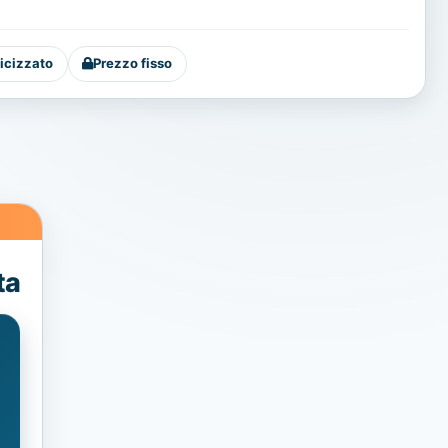
icizzato
Prezzo fisso
ta