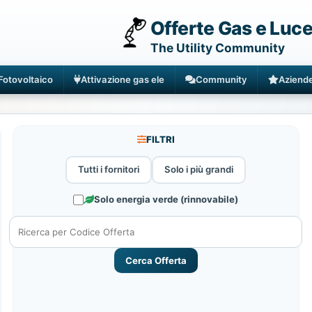
Offerte Gas e Luc
The Utility Community
Fotovoltaico
Attivazione gas ele
Community
Aziend
FILTRI
Tutti i fornitori
Solo i più grandi
Solo energia verde (rinnovabile)
Cerca Offerta