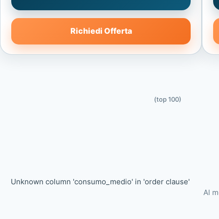
Richiedi Offerta
(top 100)
Unknown column 'consumo_medio' in 'order clause'
Al m