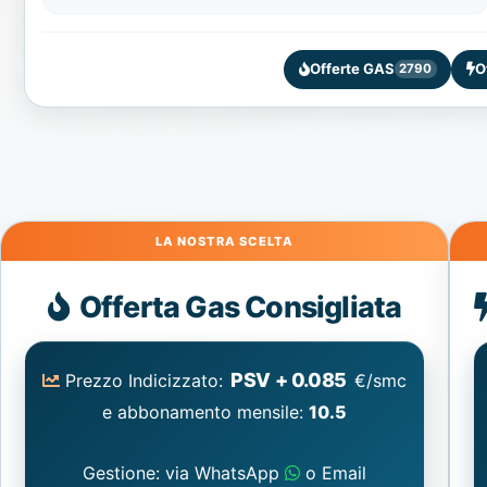
Offerte GAS
O
2790
Gas
Offerta Gas Consigliata
PSV + 0.085
Prezzo Indicizzato:
€/smc
e abbonamento mensile:
10.5
Gestione: via WhatsApp
o Email