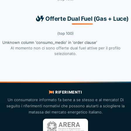
Offerte Dual Fuel (Gas + Luce)
(top 100)
Unknown column 'consumo_medio' in 'order clause'
Al momento non ci sono offerte dual fuel attive per il profilo
selezionato.
I RIFERIMENTI
Un consumatore informato fa bene a se stesso e al mercato! Di
seguito i riferimenti normativi che possono aiutarti a sciogliere la
matassa del mercato energetico italiano.