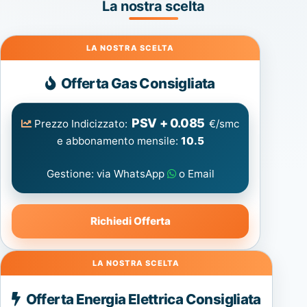
La nostra scelta
Gas
Offerta Gas Consigliata
PSV + 0.085
Prezzo Indicizzato:
€/smc
e abbonamento mensile:
10.5
Gestione: via WhatsApp
o Email
Richiedi Offerta
Energia
Offerta Energia Elettrica Consigliata