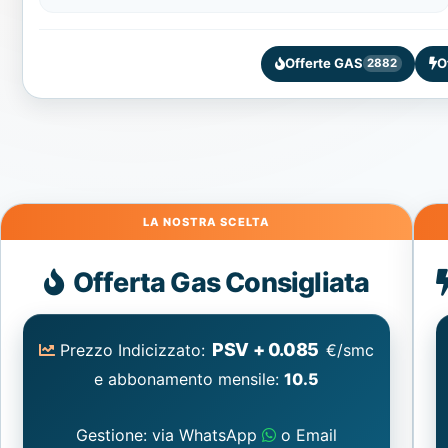
Offerte GAS
O
2882
Gas
Offerta Gas Consigliata
PSV + 0.085
Prezzo Indicizzato:
€/smc
e abbonamento mensile:
10.5
Gestione: via WhatsApp
o Email