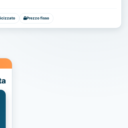
icizzato
Prezzo fisso
ta