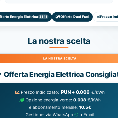
fferte Energia Elettrica
Offerte Dual Fuel
Prezzo ind
3841
La nostra scelta
Energia
Offerta Energia Elettrica Consiglia
Elettrica
consigliata
PUN + 0.006
Prezzo Indicizzato:
€/kWh
Opzione energia verde:
0.008
€/kWh
e abbonamento mensile:
10.5€
Gestione: via WhatsApp
o Email