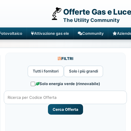
Offerte Gas e Luc
The Utility Community
Fotovoltaico
Attivazione gas ele
Community
Aziend
FILTRI
Tutti i fornitori
Solo i più grandi
Solo energia verde (rinnovabile)
Cerca Offerta