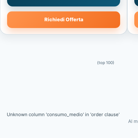
Richiedi Offerta
(top 100)
Unknown column 'consumo_medio' in 'order clause'
Al m