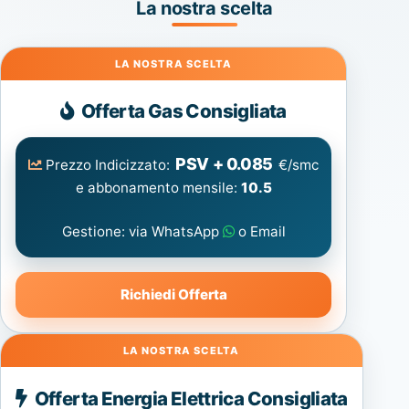
La nostra scelta
Gas
Offerta Gas Consigliata
PSV + 0.085
Prezzo Indicizzato:
€/smc
e abbonamento mensile:
10.5
Gestione: via WhatsApp
o Email
Richiedi Offerta
Energia
Offerta Energia Elettrica Consigliata