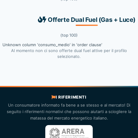
Offerte Dual Fuel (Gas + Luce)
(top 100)
Unknown column 'consumo_medio' in 'order clause'
Al momento non ci sono offerte dual fuel attive per il profilo
selezionato.
I RIFERIMENTI
Un consumatore informato fa bene a se stesso e al mercato! Di
seguito i riferimenti normativi che possono aiutarti a sciogliere la
matassa del mercato energetico italiano.