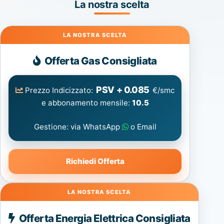
La nostra scelta
Gas
Offerta Gas Consigliata
PSV + 0.085
Prezzo Indicizzato:
€/smc
e abbonamento mensile:
10.5
Gestione: via WhatsApp
o Email
Richiedi Offerta
Energia
Offerta Energia Elettrica Consigliata