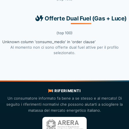
Offerte Dual Fuel (Gas + Luce)
(top 100)
Unknown column 'consumo_medio' in 'order clause'
Al momento non ci sono offerte dual fuel attive per il profilo
selezionato.
I RIFERIMENTI
Un consumatore informato fa bene a se stesso e al mercato! Di
seguito i riferimenti normativi che possono aiutarti a sciogliere la
matassa del mercato energetico italiano.