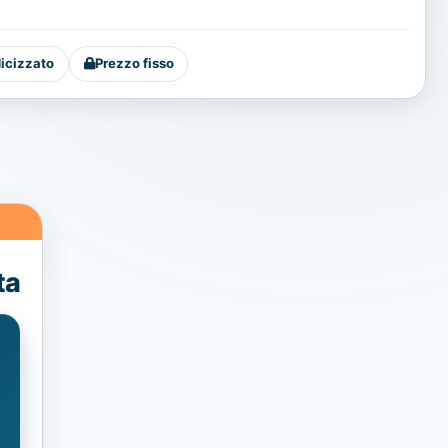
dicizzato
Prezzo fisso
ta