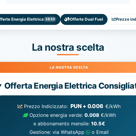
fferte Energia Elettrica
Offerte Dual Fuel
Prezzo in
3830
La nostra scelta
Energia
Offerta Energia Elettrica Consiglia
Elettrica
consigliata
PUN + 0.006
Prezzo Indicizzato:
€/kWh
Opzione energia verde:
0.008
€/kWh
e abbonamento mensile:
10.5€
Gestione: via WhatsApp
o Email