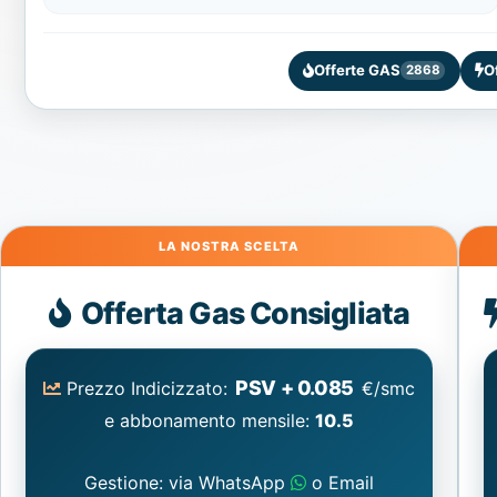
Offerte GAS
O
2868
Gas
Offerta Gas Consigliata
PSV + 0.085
Prezzo Indicizzato:
€/smc
e abbonamento mensile:
10.5
Gestione: via WhatsApp
o Email