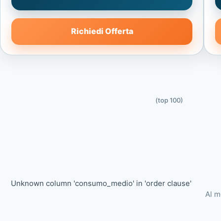
Richiedi Offerta
(top 100)
Unknown column 'consumo_medio' in 'order clause'
Al m