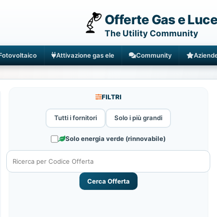
Offerte Gas e Luc
The Utility Community
Fotovoltaico
Attivazione gas ele
Community
Aziend
FILTRI
Tutti i fornitori
Solo i più grandi
Solo energia verde (rinnovabile)
Cerca Offerta