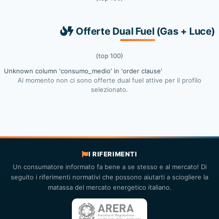
Offerte Dual Fuel (Gas + Luce)
(top 100)
Unknown column 'consumo_medio' in 'order clause'
Al momento non ci sono offerte dual fuel attive per il profilo
selezionato.
I RIFERIMENTI
Un consumatore informato fa bene a se stesso e al mercato! Di
seguito i riferimenti normativi che possono aiutarti a sciogliere la
matassa del mercato energetico italiano.