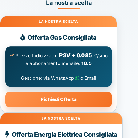
La nostra scelta
Gas
Offerta Gas Consigliata
PSV + 0.085
Prezzo Indicizzato:
€/smc
e abbonamento mensile:
10.5
Gestione: via WhatsApp
o Email
Richiedi Offerta
Energia
Offerta Energia Elettrica Consigliata