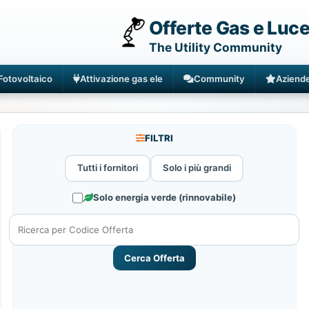
Offerte Gas e Luc
The Utility Community
Fotovoltaico
Attivazione gas ele
Community
Aziend
FILTRI
Tutti i fornitori
Solo i più grandi
Solo energia verde (rinnovabile)
Cerca Offerta