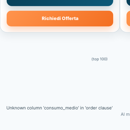
Richiedi Offerta
(top 100)
Unknown column 'consumo_medio' in 'order clause'
Al m