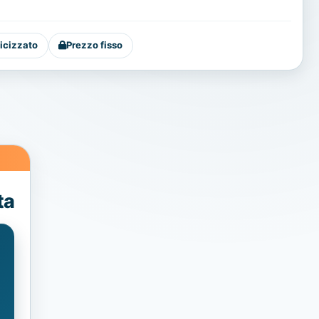
icizzato
Prezzo fisso
ta