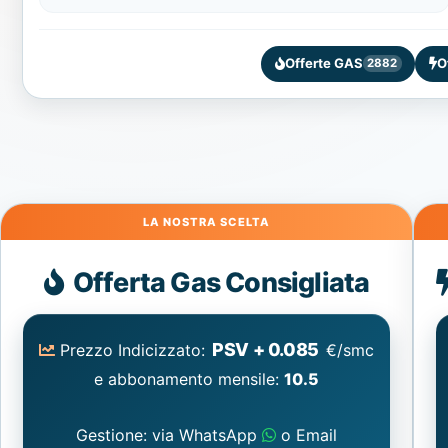
Offerte GAS
O
2882
Gas
Offerta Gas Consigliata
PSV + 0.085
Prezzo Indicizzato:
€/smc
e abbonamento mensile:
10.5
Gestione: via WhatsApp
o Email