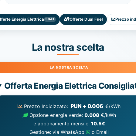
fferte Energia Elettrica
Offerte Dual Fuel
Prezzo ind
3841
La nostra scelta
Energia
Offerta Energia Elettrica Consiglia
Elettrica
consigliata
PUN + 0.006
Prezzo Indicizzato:
€/kWh
Opzione energia verde:
0.008
€/kWh
e abbonamento mensile:
10.5€
Gestione: via WhatsApp
o Email