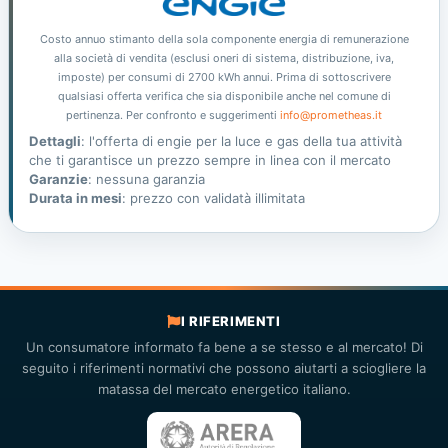
Costo annuo stimanto della sola componente energia di remunerazione
alla società di vendita (esclusi oneri di sistema, distribuzione, iva,
imposte) per consumi di 2700 kWh annui. Prima di sottoscrivere
qualsiasi offerta verifica che sia disponibile anche nel comune di
pertinenza. Per confronto e suggerimenti
info@prometheas.it
Dettagli
: l'offerta di engie per la luce e gas della tua attività
che ti garantisce un prezzo sempre in linea con il mercato
Garanzie
: nessuna garanzia
Durata in mesi
: prezzo con validatà illimitata
I RIFERIMENTI
Un consumatore informato fa bene a se stesso e al mercato! Di
seguito i riferimenti normativi che possono aiutarti a sciogliere la
matassa del mercato energetico italiano.