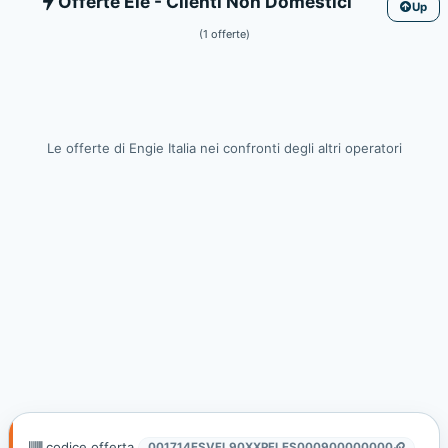
Ele
Offerte Ele - Clienti Non Domestici
Up
(1 offerte)
Le offerte di Engie Italia nei confronti degli altri operatori
codice offerta
001714ESVFL90XXPFLES000900000000