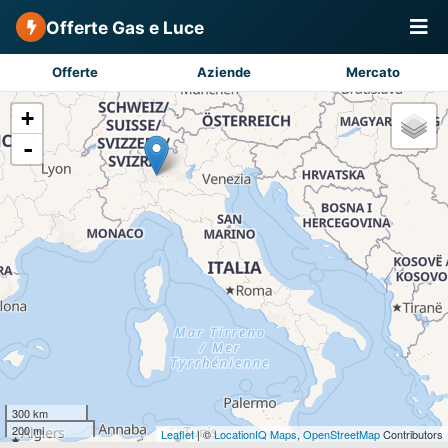
Offerte Gas e Luce
Offerte
Aziende
Mercato
+
-
300 km
200 mi
Leaflet
| ©
LocationIQ Maps
,
OpenStreetMap
Contributors