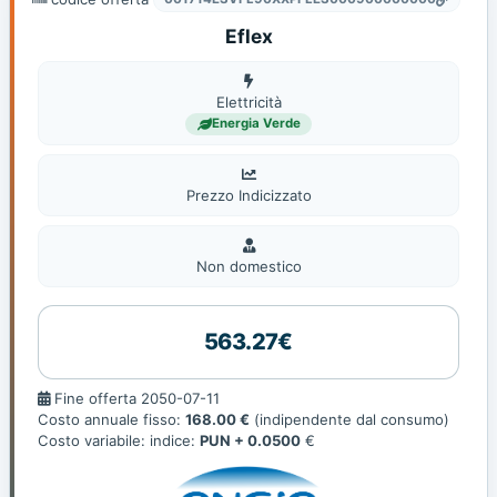
Eflex
Elettricità
Elettricità
Energia Verde
Prezzo Indicizzato
Non
domestic
Non domestico
563.27€
Fine
Fine offerta 2050-07-11
offerta
Costo annuale fisso:
168.00 €
(indipendente dal consumo)
Costo variabile: indice:
PUN + 0.0500
€