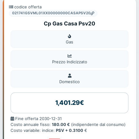
codice offerta
021741GSVML01XX00000000CASAPSV20
Cp Gas Casa Psv20
Gas
Gas
Prezzo Indicizzato
Domestico
Domestico
1,401.29€
Fine
Fine offerta 2030-12-31
offerta
Costo annuale fisso:
180.00 €
(indipendente dal consumo)
Costo variabile: indice:
PSV + 0.3100
€