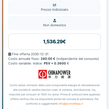
Prezzo Indicizzato
Non
domestic
Non domestico
1,536.29€
Fine
Fine offerta 2030-12-31
offerta
Costo annuale fisso:
240.00 €
(indipendente dal consumo)
Costo variabile: indice:
PSV + 0.3600
€
Costo annuo stimanto della sola componente energia di remunerazione
alla società di vendita (esclusi oneri di sistema, distribuzione, iva,
imposte) per consumi di 1500 mc annui. Prima di sottoscrivere qualsiasi
offerta verifica che sia disponibile anche nel comune di pertinenza. Per
confronto e suggerimenti
info@prometheas.it