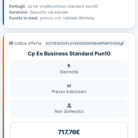
Dettagli
: cp ee smallbusiness standard pun30
Garanzie
: deposito cauzionale
Durata in mesi
: prezzo con validatà illimitata
codice offerta
021741ESVFL01XX000000BUSPUN10360
Cp Ee Business Standard Pun10
Elettricità
Elettricità
Prezzo Indicizzato
Non
domestic
Non domestico
717.76€