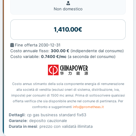
Non
domestic
Non domestico
1,410.00€
Fine
Fine offerta 2030-12-31
offerta
Costo annuale fisso:
300.00 €
(indipendente dal consumo)
Costo variabile:
0.7400 €/mc
(a seconda del consumo)
Costo annuo stimanto della sola componente energia di remunerazione
alla società di vendita (esclusi oneri di sistema, distribuzione, iva,
imposte) per consumi di 1500 mc annui. Prima di sottoscrivere qualsiasi
offerta verifica che sia disponibile anche nel comune di pertinenza. Per
confronto e suggerimenti
info@prometheas.it
Dettagli
: cp gas business standard fix63
Garanzie
: deposito cauzionale
Durata in mesi
: prezzo con validatà illimitata