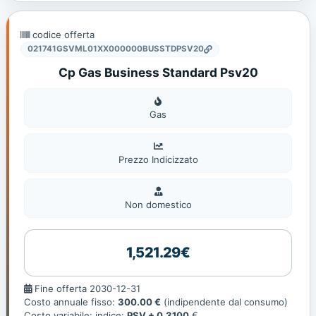
codice offerta
021741GSVML01XX000000BUSSTDPSV20
Cp Gas Business Standard Psv20
Gas
Gas
Prezzo Indicizzato
Non
domestic
Non domestico
1,521.29€
Fine
Fine offerta 2030-12-31
offerta
Costo annuale fisso:
300.00 €
(indipendente dal consumo)
Costo variabile: indice:
PSV + 0.3100
€