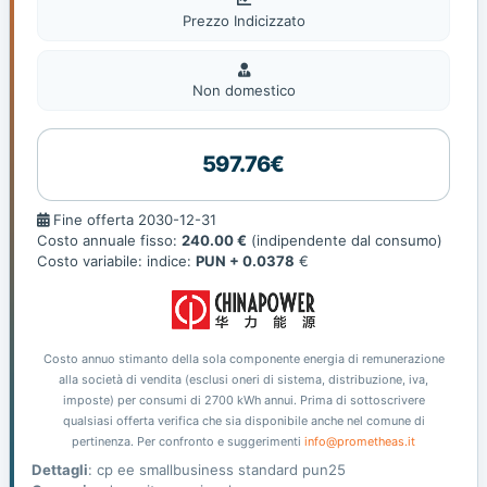
Prezzo Indicizzato
Non
domestic
Non domestico
597.76€
Fine
Fine offerta 2030-12-31
offerta
Costo annuale fisso:
240.00 €
(indipendente dal consumo)
Costo variabile: indice:
PUN + 0.0378
€
Costo annuo stimanto della sola componente energia di remunerazione
alla società di vendita (esclusi oneri di sistema, distribuzione, iva,
imposte) per consumi di 2700 kWh annui. Prima di sottoscrivere
qualsiasi offerta verifica che sia disponibile anche nel comune di
pertinenza. Per confronto e suggerimenti
info@prometheas.it
Dettagli
: cp ee smallbusiness standard pun25