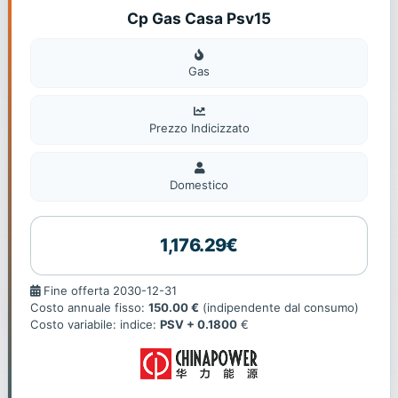
Cp Gas Casa Psv15
Gas
Gas
Prezzo Indicizzato
Domestico
Domestico
1,176.29€
Fine
Fine offerta 2030-12-31
offerta
Costo annuale fisso:
150.00 €
(indipendente dal consumo)
Costo variabile: indice:
PSV + 0.1800
€