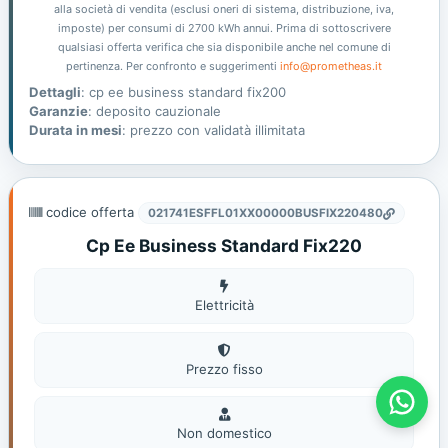
alla società di vendita (esclusi oneri di sistema, distribuzione, iva,
imposte) per consumi di 2700 kWh annui. Prima di sottoscrivere
qualsiasi offerta verifica che sia disponibile anche nel comune di
pertinenza. Per confronto e suggerimenti
info@prometheas.it
Dettagli
: cp ee business standard fix200
Garanzie
: deposito cauzionale
Durata in mesi
: prezzo con validatà illimitata
codice offerta
021741ESFFL01XX00000BUSFIX220480
Cp Ee Business Standard Fix220
Elettricità
Elettricità
Prezzo fisso
Offerte Gas E Luce - Prometheas
Non
domestic
Non domestico