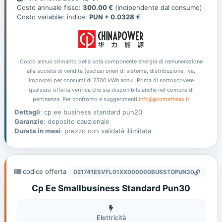
offerta
Costo annuale fisso:
300.00 €
(indipendente dal consumo)
Costo variabile: indice:
PUN + 0.0328
€
Costo annuo stimanto della sola componente energia di remunerazione
alla società di vendita (esclusi oneri di sistema, distribuzione, iva,
imposte) per consumi di 2700 kWh annui. Prima di sottoscrivere
qualsiasi offerta verifica che sia disponibile anche nel comune di
pertinenza. Per confronto e suggerimenti
info@prometheas.it
Dettagli
: cp ee business standard pun20
Garanzie
: deposito cauzionale
Durata in mesi
: prezzo con validatà illimitata
codice offerta
021741ESVFL01XX000000BUSSTDPUN30
Cp Ee Smallbusiness Standard Pun30
Elettricità
Elettricità