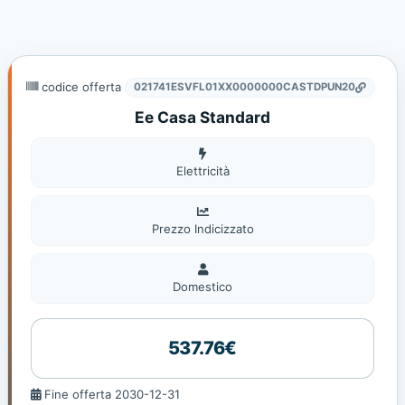
codice offerta
021741ESVFL01XX0000000CASTDPUN20
Ee Casa Standard
Elettricità
Elettricità
Prezzo Indicizzato
Domestico
Domestico
537.76€
Fine
Fine offerta 2030-12-31