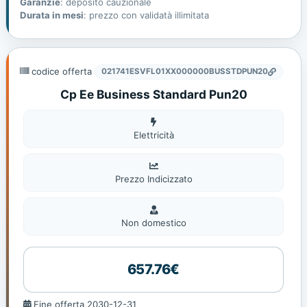
Garanzie
: deposito cauzionale
Durata in mesi
: prezzo con validatà illimitata
codice offerta
021741ESVFL01XX000000BUSSTDPUN20
Cp Ee Business Standard Pun20
Elettricità
Elettricità
Prezzo Indicizzato
Non
domestic
Non domestico
657.76€
Fine
Fine offerta 2030-12-31