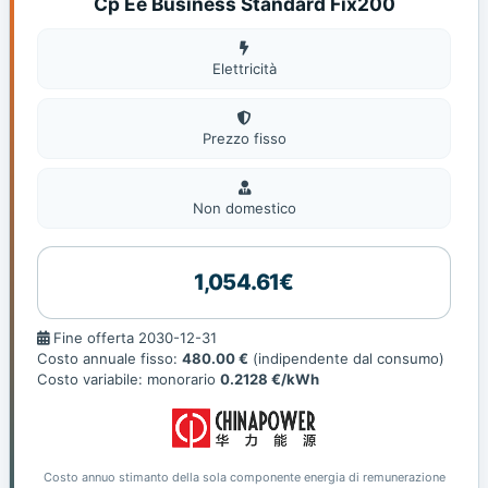
Cp Ee Business Standard Fix200
Elettricità
Elettricità
Prezzo fisso
Non
domestic
Non domestico
1,054.61€
Fine
Fine offerta 2030-12-31
offerta
Costo annuale fisso:
480.00 €
(indipendente dal consumo)
Costo variabile: monorario
0.2128 €/kWh
Costo annuo stimanto della sola componente energia di remunerazione