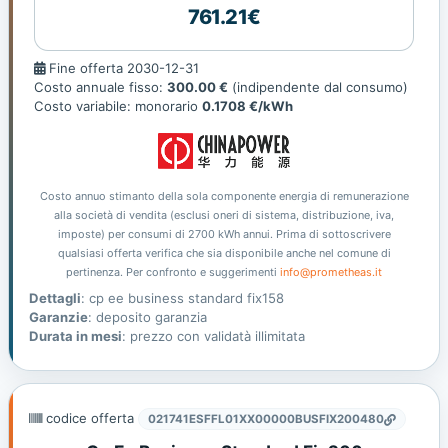
761.21€
Fine
Fine offerta 2030-12-31
offerta
Costo annuale fisso:
300.00 €
(indipendente dal consumo)
Costo variabile: monorario
0.1708 €/kWh
Costo annuo stimanto della sola componente energia di remunerazione
alla società di vendita (esclusi oneri di sistema, distribuzione, iva,
imposte) per consumi di 2700 kWh annui. Prima di sottoscrivere
qualsiasi offerta verifica che sia disponibile anche nel comune di
pertinenza. Per confronto e suggerimenti
info@prometheas.it
Dettagli
: cp ee business standard fix158
Garanzie
: deposito garanzia
Durata in mesi
: prezzo con validatà illimitata
codice offerta
021741ESFFL01XX00000BUSFIX200480