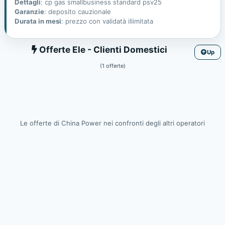
Dettagli
: cp gas smallbusiness standard psv25
Garanzie
: deposito cauzionale
Durata in mesi
: prezzo con validatà illimitata
Ele
Offerte Ele - Clienti Domestici
Up
(1 offerte)
Le offerte di China Power nei confronti degli altri operatori