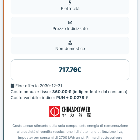
Elettricità
Elettricità
Prezzo Indicizzato
Non
domestic
Non domestico
717.76€
Fine
Fine offerta 2030-12-31
offerta
Costo annuale fisso:
360.00 €
(indipendente dal consumo)
Costo variabile: indice:
PUN + 0.0278
€
Costo annuo stimanto della sola componente energia di remunerazione
alla società di vendita (esclusi oneri di sistema, distribuzione, iva,
imposte) per consumi di 2700 kWh annui. Prima di sottoscrivere