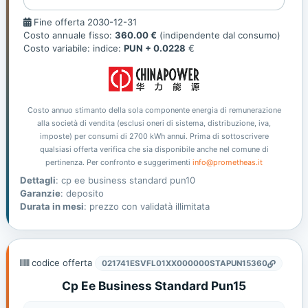
Fine
Fine offerta 2030-12-31
offerta
Costo annuale fisso:
360.00 €
(indipendente dal consumo)
Costo variabile: indice:
PUN + 0.0228
€
Costo annuo stimanto della sola componente energia di remunerazione
alla società di vendita (esclusi oneri di sistema, distribuzione, iva,
imposte) per consumi di 2700 kWh annui. Prima di sottoscrivere
qualsiasi offerta verifica che sia disponibile anche nel comune di
pertinenza. Per confronto e suggerimenti
info@prometheas.it
Dettagli
: cp ee business standard pun10
Garanzie
: deposito
Durata in mesi
: prezzo con validatà illimitata
codice offerta
021741ESVFL01XX000000STAPUN15360
Cp Ee Business Standard Pun15