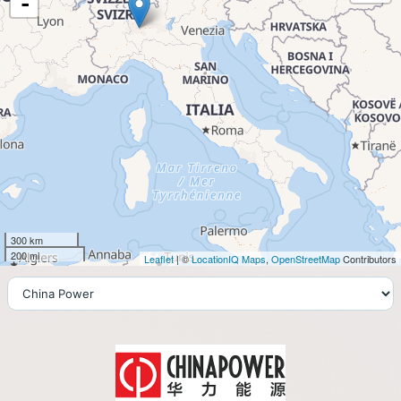
-
300 km
200 mi
Leaflet
| ©
LocationIQ Maps
,
OpenStreetMap
Contributors