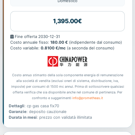
Domestico
1,395.00€
Fine
Fine offerta 2030-12-31
offerta
Costo annuale fisso:
180.00 €
(indipendente dal consumo)
Costo variabile:
0.8100 €/mc
(a seconda del consumo)
Costo annuo stimanto della sola componente energia di remunerazione
alla società di vendita (esclusi oneri di sistema, distribuzione, iva,
imposte) per consumi di 1500 mc annui. Prima di sottoscrivere qualsiasi
offerta verifica che sia disponibile anche nel comune di pertinenza. Per
confronto e suggerimenti
info@prometheas.it
Dettagli
: cp gas casa fix70
Garanzie
: deposito cauzionale
Durata in mesi
: prezzo con validatà illimitata