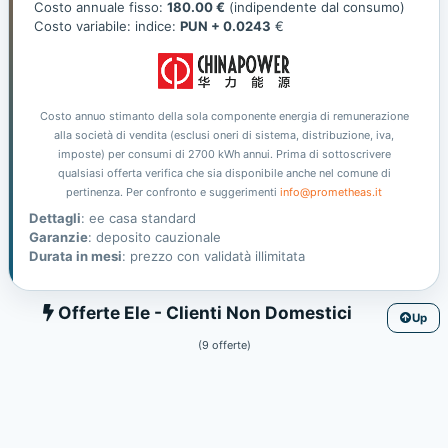
offerta
Costo annuale fisso:
180.00 €
(indipendente dal consumo)
Costo variabile: indice:
PUN + 0.0243
€
Costo annuo stimanto della sola componente energia di remunerazione
alla società di vendita (esclusi oneri di sistema, distribuzione, iva,
imposte) per consumi di 2700 kWh annui. Prima di sottoscrivere
qualsiasi offerta verifica che sia disponibile anche nel comune di
pertinenza. Per confronto e suggerimenti
info@prometheas.it
Dettagli
: ee casa standard
Garanzie
: deposito cauzionale
Durata in mesi
: prezzo con validatà illimitata
Ele
Offerte Ele - Clienti Non Domestici
Up
(9 offerte)