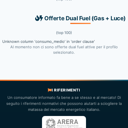
Offerte Dual Fuel (Gas + Luce)
(top 100)
Unknown column 'consumo_medio' in 'order clause'
Al momento non ci sono offerte dual fuel attive per il profilo
selezionato.
I RIFERIMENTI
Un consumatore informato fa bene a se stesso e al mercato! Di
seguito i riferimenti normativi che possono aiutarti a sciogliere la
matassa del mercato energetico italiano.