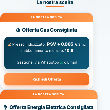
La nostra scelta
Gas
Offerta Gas Consigliata
PSV + 0.085
Prezzo Indicizzato:
€/smc
e abbonamento mensile:
10.5
Gestione: via WhatsApp
o Email
Richiedi Offerta
Energia
Offerta Energia Elettrica Consigliata