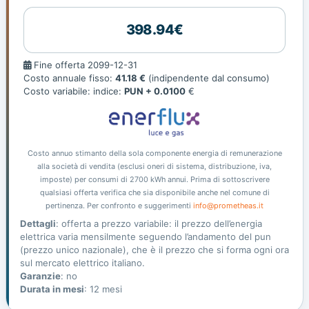
398.94€
Fine
Fine offerta 2099-12-31
offerta
Costo annuale fisso:
41.18 €
(indipendente dal consumo)
Costo variabile: indice:
PUN + 0.0100
€
Costo annuo stimanto della sola componente energia di remunerazione
alla società di vendita (esclusi oneri di sistema, distribuzione, iva,
imposte) per consumi di 2700 kWh annui. Prima di sottoscrivere
qualsiasi offerta verifica che sia disponibile anche nel comune di
pertinenza. Per confronto e suggerimenti
info@prometheas.it
Dettagli
: offerta a prezzo variabile: il prezzo dell’energia
elettrica varia mensilmente seguendo l’andamento del pun
(prezzo unico nazionale), che è il prezzo che si forma ogni ora
sul mercato elettrico italiano.
Garanzie
: no
Durata in mesi
: 12 mesi