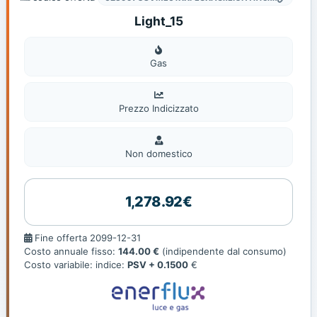
Light_15
Gas
Gas
Prezzo Indicizzato
Non
domestic
Non domestico
1,278.92€
Fine
Fine offerta 2099-12-31
offerta
Costo annuale fisso:
144.00 €
(indipendente dal consumo)
Costo variabile: indice:
PSV + 0.1500
€