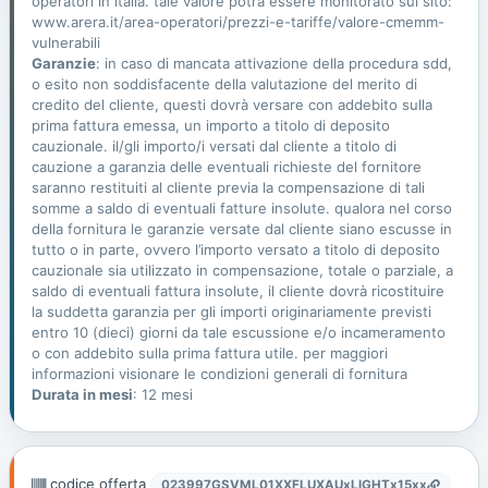
operatori in italia. tale valore potrà essere monitorato sul sito:
www.arera.it/area-operatori/prezzi-e-tariffe/valore-cmemm-
vulnerabili
Garanzie
: in caso di mancata attivazione della procedura sdd,
o esito non soddisfacente della valutazione del merito di
credito del cliente, questi dovrà versare con addebito sulla
prima fattura emessa, un importo a titolo di deposito
cauzionale. il/gli importo/i versati dal cliente a titolo di
cauzione a garanzia delle eventuali richieste del fornitore
saranno restituiti al cliente previa la compensazione di tali
somme a saldo di eventuali fatture insolute. qualora nel corso
della fornitura le garanzie versate dal cliente siano escusse in
tutto o in parte, ovvero l’importo versato a titolo di deposito
cauzionale sia utilizzato in compensazione, totale o parziale, a
saldo di eventuali fattura insolute, il cliente dovrà ricostituire
la suddetta garanzia per gli importi originariamente previsti
entro 10 (dieci) giorni da tale escussione e/o incameramento
o con addebito sulla prima fattura utile. per maggiori
informazioni visionare le condizioni generali di fornitura
Durata in mesi
: 12 mesi
codice offerta
023997GSVML01XXFLUXAUxLIGHTx15xx