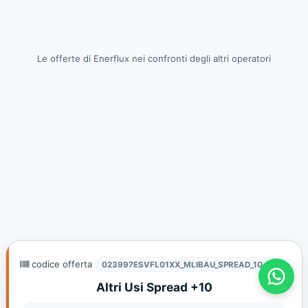
Le offerte di Enerflux nei confronti degli altri operatori
codice offerta
Offerte Gas E Luce - Prometheas
023997ESVFL01XX_MLIBAU_SPREAD_10
Altri Usi Spread +10