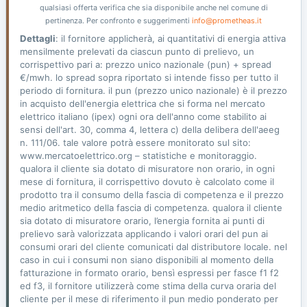
qualsiasi offerta verifica che sia disponibile anche nel comune di
pertinenza. Per confronto e suggerimenti
info@prometheas.it
Dettagli
: il fornitore applicherà, ai quantitativi di energia attiva
mensilmente prelevati da ciascun punto di prelievo, un
corrispettivo pari a: prezzo unico nazionale (pun) + spread
€/mwh. lo spread sopra riportato si intende fisso per tutto il
periodo di fornitura. il pun (prezzo unico nazionale) è il prezzo
in acquisto dell'energia elettrica che si forma nel mercato
elettrico italiano (ipex) ogni ora dell'anno come stabilito ai
sensi dell'art. 30, comma 4, lettera c) della delibera dell'aeeg
n. 111/06. tale valore potrà essere monitorato sul sito:
www.mercatoelettrico.org – statistiche e monitoraggio.
qualora il cliente sia dotato di misuratore non orario, in ogni
mese di fornitura, il corrispettivo dovuto è calcolato come il
prodotto tra il consumo della fascia di competenza e il prezzo
medio aritmetico della fascia di competenza. qualora il cliente
sia dotato di misuratore orario, l’energia fornita ai punti di
prelievo sarà valorizzata applicando i valori orari del pun ai
consumi orari del cliente comunicati dal distributore locale. nel
caso in cui i consumi non siano disponibili al momento della
fatturazione in formato orario, bensì espressi per fasce f1 f2
ed f3, il fornitore utilizzerà come stima della curva oraria del
cliente per il mese di riferimento il pun medio ponderato per