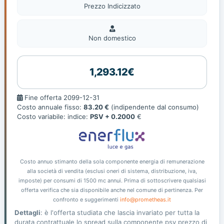
Prezzo Indicizzato
Non
domestic
Non domestico
1,293.12€
Fine
Fine offerta 2099-12-31
offerta
Costo annuale fisso:
83.20 €
(indipendente dal consumo)
Costo variabile: indice:
PSV + 0.2000
€
Costo annuo stimanto della sola componente energia di remunerazione
alla società di vendita (esclusi oneri di sistema, distribuzione, iva,
imposte) per consumi di 1500 mc annui. Prima di sottoscrivere qualsiasi
offerta verifica che sia disponibile anche nel comune di pertinenza. Per
confronto e suggerimenti
info@prometheas.it
Dettagli
: è l'offerta studiata che lascia invariato per tutta la
durata contrattuale lo spread sulla componente psv prezzo di