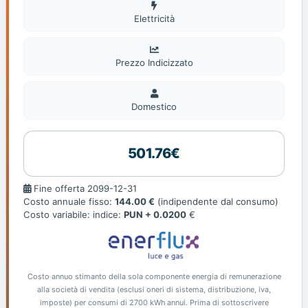
Elettricità
Elettricità
Prezzo Indicizzato
Domestico
Domestico
501.76€
Fine
Fine offerta 2099-12-31
offerta
Costo annuale fisso:
144.00 €
(indipendente dal consumo)
Costo variabile: indice:
PUN + 0.0200
€
Costo annuo stimanto della sola componente energia di remunerazione
alla società di vendita (esclusi oneri di sistema, distribuzione, iva,
imposte) per consumi di 2700 kWh annui. Prima di sottoscrivere