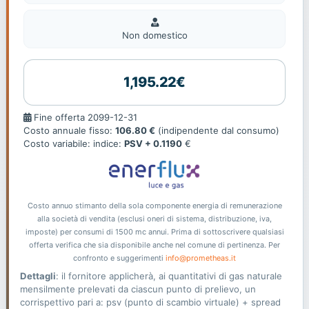
Non
domestic
Non domestico
1,195.22€
Fine
Fine offerta 2099-12-31
offerta
Costo annuale fisso:
106.80 €
(indipendente dal consumo)
Costo variabile: indice:
PSV + 0.1190
€
Costo annuo stimanto della sola componente energia di remunerazione
alla società di vendita (esclusi oneri di sistema, distribuzione, iva,
imposte) per consumi di 1500 mc annui. Prima di sottoscrivere qualsiasi
offerta verifica che sia disponibile anche nel comune di pertinenza. Per
confronto e suggerimenti
info@prometheas.it
Dettagli
: il fornitore applicherà, ai quantitativi di gas naturale
mensilmente prelevati da ciascun punto di prelievo, un
corrispettivo pari a: psv (punto di scambio virtuale) + spread