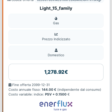
Light_15_family
Gas
Gas
Prezzo Indicizzato
Domestico
Domestico
1,278.92€
Fine
Fine offerta 2099-12-31
offerta
Costo annuale fisso:
144.00 €
(indipendente dal consumo)
Costo variabile: indice:
PSV + 0.1500
€