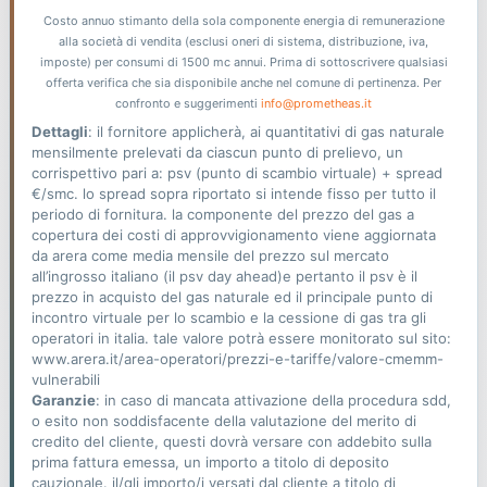
Costo annuo stimanto della sola componente energia di remunerazione
alla società di vendita (esclusi oneri di sistema, distribuzione, iva,
imposte) per consumi di 1500 mc annui. Prima di sottoscrivere qualsiasi
offerta verifica che sia disponibile anche nel comune di pertinenza. Per
confronto e suggerimenti
info@prometheas.it
Dettagli
: il fornitore applicherà, ai quantitativi di gas naturale
mensilmente prelevati da ciascun punto di prelievo, un
corrispettivo pari a: psv (punto di scambio virtuale) + spread
€/smc. lo spread sopra riportato si intende fisso per tutto il
periodo di fornitura. la componente del prezzo del gas a
copertura dei costi di approvvigionamento viene aggiornata
da arera come media mensile del prezzo sul mercato
all’ingrosso italiano (il psv day ahead)e pertanto il psv è il
prezzo in acquisto del gas naturale ed il principale punto di
incontro virtuale per lo scambio e la cessione di gas tra gli
operatori in italia. tale valore potrà essere monitorato sul sito:
www.arera.it/area-operatori/prezzi-e-tariffe/valore-cmemm-
vulnerabili
Garanzie
: in caso di mancata attivazione della procedura sdd,
o esito non soddisfacente della valutazione del merito di
credito del cliente, questi dovrà versare con addebito sulla
prima fattura emessa, un importo a titolo di deposito
cauzionale. il/gli importo/i versati dal cliente a titolo di