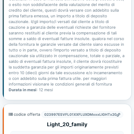
o esito non soddisfacente della valutazione del merito di
credito del cliente, questi dovrà versare con addebito sulla
prima fattura emessa, un importo a titolo di deposito
cauzionale. il/gli importo/i versati dal cliente a titolo di
cauzione a garanzia delle eventuali richieste del fornitore
saranno restituiti al cliente previa la compensazione di tali
somme a saldo di eventuali fatture insolute. qualora nel corso
della fornitura le garanzie versate dal cliente siano escusse in
tutto o in parte, ovvero l’importo versato a titolo di deposito
cauzionale sia utilizzato in compensazione, totale o parziale, a
saldo di eventuali fattura insolute, il cliente dovrà ricostituire
la suddetta garanzia per gli importi originariamente previsti
entro 10 (dieci) giorni da tale escussione e/o incameramento
o con addebito sulla prima fattura utile. per maggiori
informazioni visionare le condizioni generali di fornitura
Durata in mesi
: 12 mesi
codice offerta
023997ESVFL01XXFLUXDMxxxLIGHTx20
Light_20_family