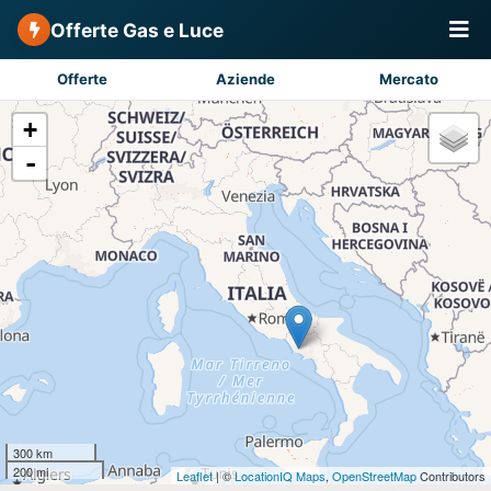
Offerte Gas e Luce
Offerte
Aziende
Mercato
+
-
300 km
200 mi
Leaflet
| ©
LocationIQ Maps
,
OpenStreetMap
Contributors