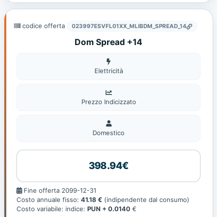
codice offerta
023997ESVFL01XX_MLIBDM_SPREAD_14
Dom Spread +14
Elettricità
Elettricità
Prezzo Indicizzato
Domestico
Domestico
398.94€
Fine
Fine offerta 2099-12-31
offerta
Costo annuale fisso:
41.18 €
(indipendente dal consumo)
Costo variabile: indice:
PUN + 0.0140
€