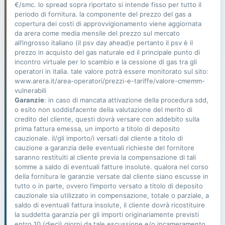
€/smc. lo spread sopra riportato si intende fisso per tutto il
periodo di fornitura. la componente del prezzo del gas a
copertura dei costi di approvvigionamento viene aggiornata
da arera come media mensile del prezzo sul mercato
all’ingrosso italiano (il psv day ahead)e pertanto il psv è il
prezzo in acquisto del gas naturale ed il principale punto di
incontro virtuale per lo scambio e la cessione di gas tra gli
operatori in italia. tale valore potrà essere monitorato sul sito:
www.arera.it/area-operatori/prezzi-e-tariffe/valore-cmemm-
vulnerabili
Garanzie
: in caso di mancata attivazione della procedura sdd,
o esito non soddisfacente della valutazione del merito di
credito del cliente, questi dovrà versare con addebito sulla
prima fattura emessa, un importo a titolo di deposito
cauzionale. il/gli importo/i versati dal cliente a titolo di
cauzione a garanzia delle eventuali richieste del fornitore
saranno restituiti al cliente previa la compensazione di tali
somme a saldo di eventuali fatture insolute. qualora nel corso
della fornitura le garanzie versate dal cliente siano escusse in
tutto o in parte, ovvero l’importo versato a titolo di deposito
cauzionale sia utilizzato in compensazione, totale o parziale, a
saldo di eventuali fattura insolute, il cliente dovrà ricostituire
la suddetta garanzia per gli importi originariamente previsti
entro 10 (dieci) giorni da tale escussione e/o incameramento