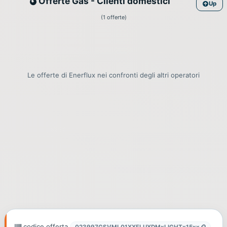
Gas
Offerte Gas - Clienti domestici
Up
(1 offerte)
Le offerte di Enerflux nei confronti degli altri operatori
codice offerta
023997GSVML01XXFLUXDMxLIGHTx15xx