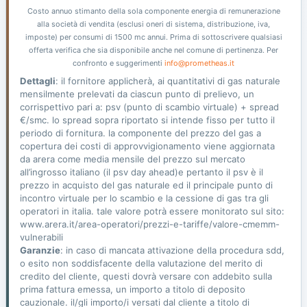
Costo annuo stimanto della sola componente energia di remunerazione
alla società di vendita (esclusi oneri di sistema, distribuzione, iva,
imposte) per consumi di 1500 mc annui. Prima di sottoscrivere qualsiasi
offerta verifica che sia disponibile anche nel comune di pertinenza. Per
confronto e suggerimenti
info@prometheas.it
Dettagli
: il fornitore applicherà, ai quantitativi di gas naturale
mensilmente prelevati da ciascun punto di prelievo, un
corrispettivo pari a: psv (punto di scambio virtuale) + spread
€/smc. lo spread sopra riportato si intende fisso per tutto il
periodo di fornitura. la componente del prezzo del gas a
copertura dei costi di approvvigionamento viene aggiornata
da arera come media mensile del prezzo sul mercato
all’ingrosso italiano (il psv day ahead)e pertanto il psv è il
prezzo in acquisto del gas naturale ed il principale punto di
incontro virtuale per lo scambio e la cessione di gas tra gli
operatori in italia. tale valore potrà essere monitorato sul sito:
www.arera.it/area-operatori/prezzi-e-tariffe/valore-cmemm-
vulnerabili
Garanzie
: in caso di mancata attivazione della procedura sdd,
o esito non soddisfacente della valutazione del merito di
credito del cliente, questi dovrà versare con addebito sulla
prima fattura emessa, un importo a titolo di deposito
cauzionale. il/gli importo/i versati dal cliente a titolo di