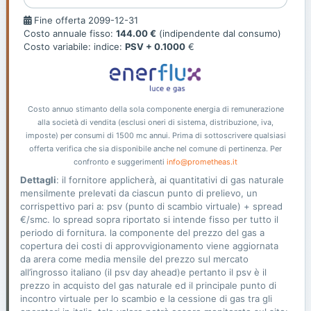
Fine
Fine offerta 2099-12-31
offerta
Costo annuale fisso:
144.00 €
(indipendente dal consumo)
Costo variabile: indice:
PSV + 0.1000
€
Costo annuo stimanto della sola componente energia di remunerazione
alla società di vendita (esclusi oneri di sistema, distribuzione, iva,
imposte) per consumi di 1500 mc annui. Prima di sottoscrivere qualsiasi
offerta verifica che sia disponibile anche nel comune di pertinenza. Per
confronto e suggerimenti
info@prometheas.it
Dettagli
: il fornitore applicherà, ai quantitativi di gas naturale
mensilmente prelevati da ciascun punto di prelievo, un
corrispettivo pari a: psv (punto di scambio virtuale) + spread
€/smc. lo spread sopra riportato si intende fisso per tutto il
periodo di fornitura. la componente del prezzo del gas a
copertura dei costi di approvvigionamento viene aggiornata
da arera come media mensile del prezzo sul mercato
all’ingrosso italiano (il psv day ahead)e pertanto il psv è il
prezzo in acquisto del gas naturale ed il principale punto di
incontro virtuale per lo scambio e la cessione di gas tra gli