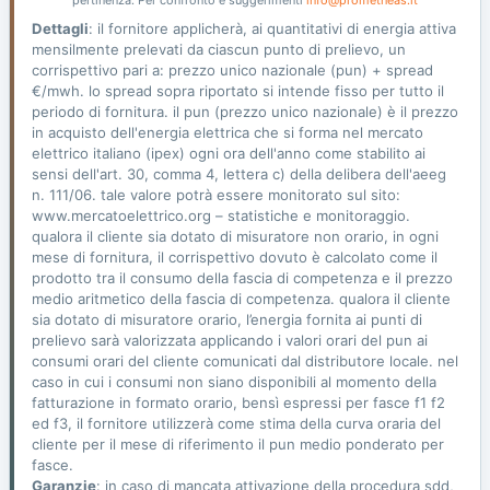
pertinenza. Per confronto e suggerimenti
info@prometheas.it
Dettagli
: il fornitore applicherà, ai quantitativi di energia attiva
mensilmente prelevati da ciascun punto di prelievo, un
corrispettivo pari a: prezzo unico nazionale (pun) + spread
€/mwh. lo spread sopra riportato si intende fisso per tutto il
periodo di fornitura. il pun (prezzo unico nazionale) è il prezzo
in acquisto dell'energia elettrica che si forma nel mercato
elettrico italiano (ipex) ogni ora dell'anno come stabilito ai
sensi dell'art. 30, comma 4, lettera c) della delibera dell'aeeg
n. 111/06. tale valore potrà essere monitorato sul sito:
www.mercatoelettrico.org – statistiche e monitoraggio.
qualora il cliente sia dotato di misuratore non orario, in ogni
mese di fornitura, il corrispettivo dovuto è calcolato come il
prodotto tra il consumo della fascia di competenza e il prezzo
medio aritmetico della fascia di competenza. qualora il cliente
sia dotato di misuratore orario, l’energia fornita ai punti di
prelievo sarà valorizzata applicando i valori orari del pun ai
consumi orari del cliente comunicati dal distributore locale. nel
caso in cui i consumi non siano disponibili al momento della
fatturazione in formato orario, bensì espressi per fasce f1 f2
ed f3, il fornitore utilizzerà come stima della curva oraria del
cliente per il mese di riferimento il pun medio ponderato per
fasce.
Garanzie
: in caso di mancata attivazione della procedura sdd,