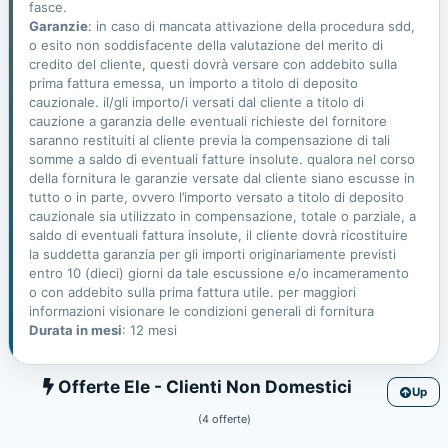
fasce.
Garanzie
: in caso di mancata attivazione della procedura sdd,
o esito non soddisfacente della valutazione del merito di
credito del cliente, questi dovrà versare con addebito sulla
prima fattura emessa, un importo a titolo di deposito
cauzionale. il/gli importo/i versati dal cliente a titolo di
cauzione a garanzia delle eventuali richieste del fornitore
saranno restituiti al cliente previa la compensazione di tali
somme a saldo di eventuali fatture insolute. qualora nel corso
della fornitura le garanzie versate dal cliente siano escusse in
tutto o in parte, ovvero l’importo versato a titolo di deposito
cauzionale sia utilizzato in compensazione, totale o parziale, a
saldo di eventuali fattura insolute, il cliente dovrà ricostituire
la suddetta garanzia per gli importi originariamente previsti
entro 10 (dieci) giorni da tale escussione e/o incameramento
o con addebito sulla prima fattura utile. per maggiori
informazioni visionare le condizioni generali di fornitura
Durata in mesi
: 12 mesi
Ele
Offerte Ele - Clienti Non Domestici
Up
(4 offerte)