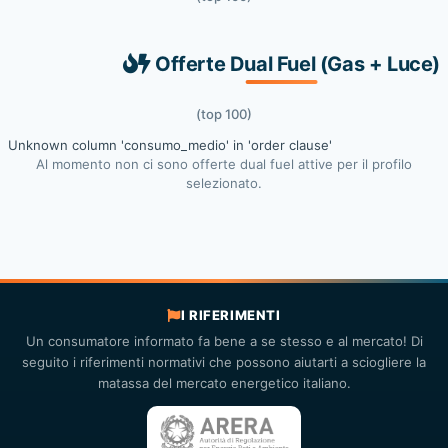
Offerte Dual Fuel (Gas + Luce)
(top 100)
Unknown column 'consumo_medio' in 'order clause'
Al momento non ci sono offerte dual fuel attive per il profilo
selezionato.
I RIFERIMENTI
Un consumatore informato fa bene a se stesso e al mercato! Di
seguito i riferimenti normativi che possono aiutarti a sciogliere la
matassa del mercato energetico italiano.