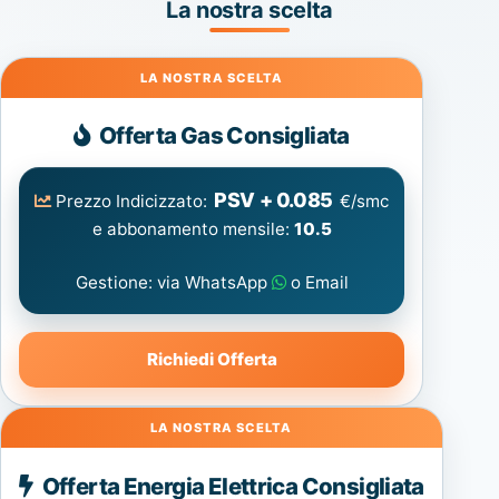
La nostra scelta
Gas
Offerta Gas Consigliata
PSV + 0.085
Prezzo Indicizzato:
€/smc
e abbonamento mensile:
10.5
Gestione: via WhatsApp
o Email
Richiedi Offerta
Energia
Offerta Energia Elettrica Consigliata