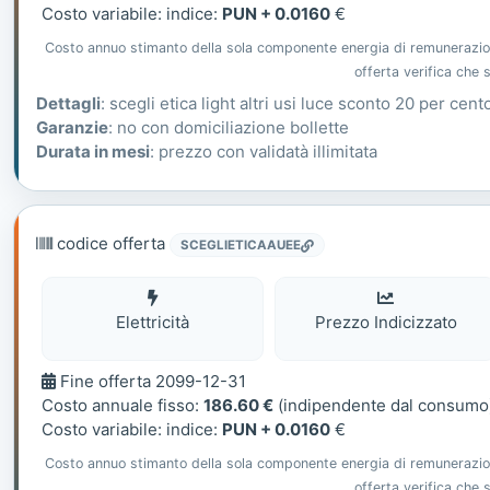
Costo variabile: indice:
PUN + 0.0160
€
Costo annuo stimanto della sola componente energia di remunerazione 
offerta verifica che
Dettagli
: scegli etica light altri usi luce sconto 20 per cent
Garanzie
: no con domiciliazione bollette
Durata in mesi
: prezzo con validatà illimitata
codice offerta
SCEGLIETICAAUEE
Elettricità
Elettricità
Prezzo Indicizzato
Fine
Fine offerta 2099-12-31
offerta
Costo annuale fisso:
186.60 €
(indipendente dal consumo
Costo variabile: indice:
PUN + 0.0160
€
Costo annuo stimanto della sola componente energia di remunerazione 
offerta verifica che