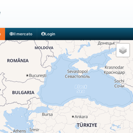
e
e
Il mercato
Login