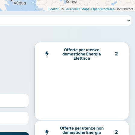
Leaflet
| ©
LocationIQ Maps
,
OpenStreetMap
Contributors
Offerte per utenze
2
domestiche Energia
Elettrica
Offerte per utenze non
2
domestiche Energia