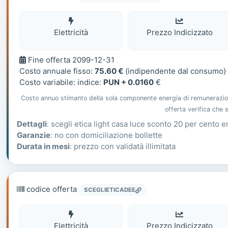
Elettricità
Elettricità
Prezzo Indicizzato
Fine
Fine offerta 2099-12-31
offerta
Costo annuale fisso:
75.60 €
(indipendente dal consumo)
Costo variabile: indice:
PUN + 0.0160
€
Costo annuo stimanto della sola componente energia di remunerazione 
offerta verifica che
Dettagli
: scegli etica light casa luce sconto 20 per cento e
Garanzie
: no con domiciliazione bollette
Durata in mesi
: prezzo con validatà illimitata
codice offerta
SCEGLIETICADEE
Elettricità
Elettricità
Prezzo Indicizzato