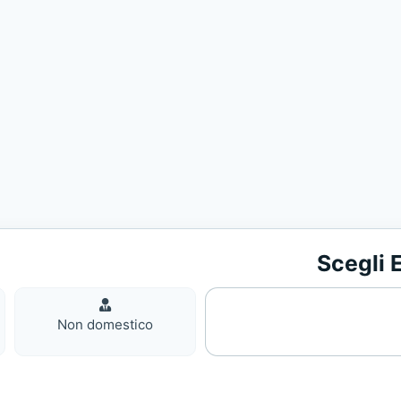
Scegli E
Non
domestic
Non domestico