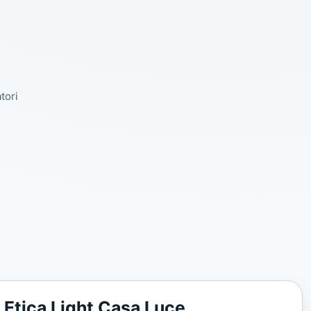
tori
 Etica Light Casa Luce