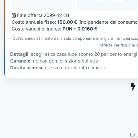
Fine
Fine offerta 2099-12-31
offerta
Costo annuale fisso:
150.00 €
(indipendente dal consumo
Costo variabile: indice:
PUN + 0.0160
€
Costo annuo stimanto della sola componente energia di remunerazione 
offerta verifica che
Dettagli
: scegli etica casa luce sconto 20 per cento energia
Garanzie
: no con domiciliazione bollette
Durata in mesi
: prezzo con validatà illimitata
Le 