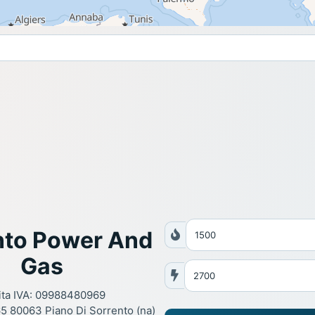
nto Power And
Gas
ita IVA: 09988480969
165 80063 Piano Di Sorrento (na)