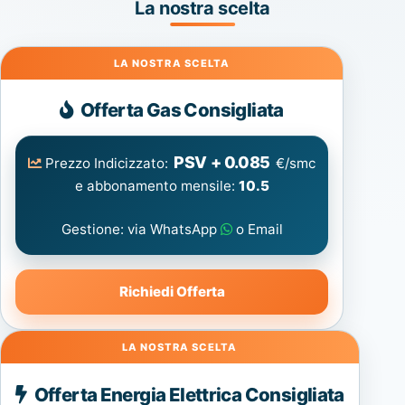
La nostra scelta
Gas
Offerta Gas Consigliata
PSV + 0.085
Prezzo Indicizzato:
€/smc
e abbonamento mensile:
10.5
Gestione: via WhatsApp
o Email
Richiedi Offerta
Energia
Offerta Energia Elettrica Consigliata