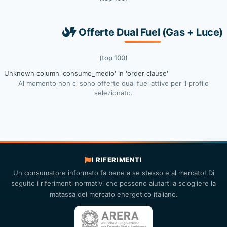
Offerte Dual Fuel (Gas + Luce)
(top 100)
Unknown column 'consumo_medio' in 'order clause'
Al momento non ci sono offerte dual fuel attive per il profilo
selezionato.
I RIFERIMENTI
Un consumatore informato fa bene a se stesso e al mercato! Di
seguito i riferimenti normativi che possono aiutarti a sciogliere la
matassa del mercato energetico italiano.