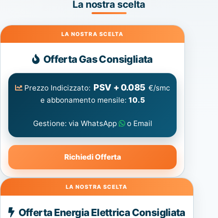
La nostra scelta
Gas
Offerta Gas Consigliata
PSV + 0.085
Prezzo Indicizzato:
€/smc
e abbonamento mensile:
10.5
Gestione: via WhatsApp
o Email
Richiedi Offerta
Energia
Offerta Energia Elettrica Consigliata