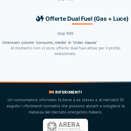
Offerte Dual Fuel (Gas + Luce)
(top 100)
Unknown column 'consumo_medio' in 'order clause'
Al momento non ci sono offerte dual fuel attive per il profilo
selezionato.
I RIFERIMENTI
Un consumatore informato fa bene a se stesso e al mercato! Di
seguito i riferimenti normativi che possono aiutarti a sciogliere la
matassa del mercato energetico italiano.