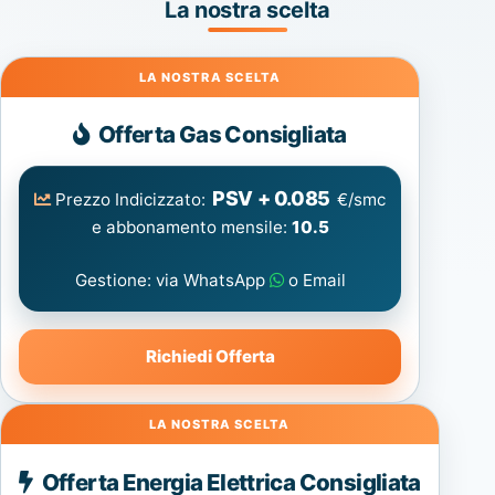
La nostra scelta
Gas
Offerta Gas Consigliata
PSV + 0.085
Prezzo Indicizzato:
€/smc
e abbonamento mensile:
10.5
Gestione: via WhatsApp
o Email
Richiedi Offerta
Energia
Offerta Energia Elettrica Consigliata