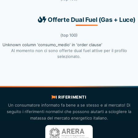
Offerte Dual Fuel (Gas + Luce)
(top 100)
Unknown column 'consumo_medio' in 'order clause'
Al momento non ci sono offerte dual fuel attive per il profilo
selezionato.
I RIFERIMENTI
Un consumatore informato fa bene a se stesso e al mercato! Di
seguito i riferimenti normativi che possono aiutarti a sciogliere la
matassa del mercato energetico italiano.