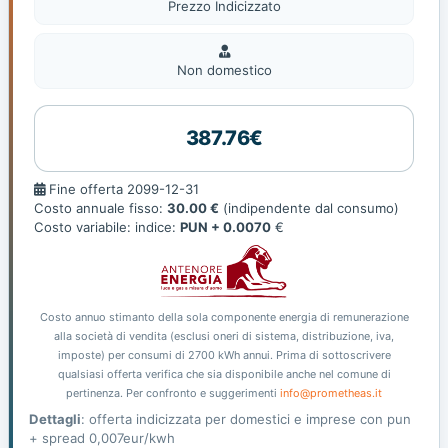
Prezzo Indicizzato
Non
domestic
Non domestico
387.76€
Fine
Fine offerta 2099-12-31
offerta
Costo annuale fisso:
30.00 €
(indipendente dal consumo)
Costo variabile: indice:
PUN + 0.0070
€
Costo annuo stimanto della sola componente energia di remunerazione
alla società di vendita (esclusi oneri di sistema, distribuzione, iva,
imposte) per consumi di 2700 kWh annui. Prima di sottoscrivere
qualsiasi offerta verifica che sia disponibile anche nel comune di
pertinenza. Per confronto e suggerimenti
info@prometheas.it
Dettagli
: offerta indicizzata per domestici e imprese con pun
+ spread 0,007eur/kwh