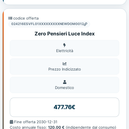
codice offerta
024216ESVFL01XXXXXXXXXNEWDOM0012
Zero Pensieri Luce Index
Elettricità
Elettricità
Prezzo Indicizzato
Domestico
Domestico
477.76€
Fine
Fine offerta 2030-12-31
offerta
Costo annuale fisso:
120.00 €
(indipendente dal consumo)