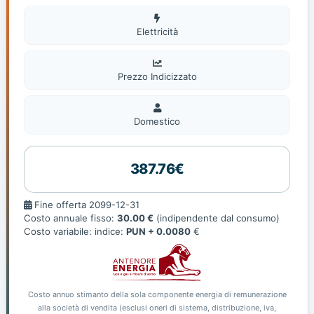
Elettricità
Elettricità
Prezzo Indicizzato
Domestico
Domestico
387.76€
Fine
Fine offerta 2099-12-31
offerta
Costo annuale fisso:
30.00 €
(indipendente dal consumo)
Costo variabile: indice:
PUN + 0.0080
€
Costo annuo stimanto della sola componente energia di remunerazione
alla società di vendita (esclusi oneri di sistema, distribuzione, iva,