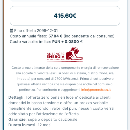
415.60€
Fine
Fine offerta 2099-12-31
offerta
Costo annuale fisso:
57.84 €
(indipendente dal consumo)
Costo variabile: indice:
PUN + 0.0800
€
Costo annuo stimanto della sola componente energia di remunerazione
alla società di vendita (esclusi oneri di sistema, distribuzione, iva,
imposte) per consumi di 2700 kWh annui. Prima di sottoscrivere
qualsiasi offerta verifica che sia disponibile anche nel comune di
pertinenza. Per confronto e suggerimenti
info@prometheas.it
Dettagli
: l'offerta zero pensieri luce e' dedicata ai clienti
domestici in bassa tensione e offre un prezzo variabile
mensilmente secondo i valori del pun. nessun costo verra'
addebitato per l'attivazione dell'offerta.
Garanzie
: sepa o deposito cauzionale
Durata in mesi
: 12 mesi