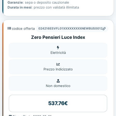
Garanzie
: sepa o deposito cauzionale
Durata in mesi
: prezzo con validatà illimitata
codice offerta
024216ESVFL01XXXXXXXXXNEWBUS0012
Zero Pensieri Luce Index
Elettricità
Elettricità
Prezzo Indicizzato
Non
domestic
Non domestico
537.76€