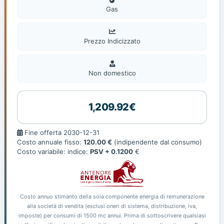
Gas
Prezzo Indicizzato
Non
domestic
Non domestico
1,209.92€
Fine
Fine offerta 2030-12-31
offerta
Costo annuale fisso:
120.00 €
(indipendente dal consumo)
Costo variabile: indice:
PSV + 0.1200
€
Costo annuo stimanto della sola componente energia di remunerazione
alla società di vendita (esclusi oneri di sistema, distribuzione, iva,
imposte) per consumi di 1500 mc annui. Prima di sottoscrivere qualsiasi