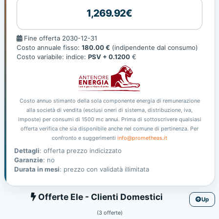
1,269.92€
Fine
Fine offerta 2030-12-31
offerta
Costo annuale fisso:
180.00 €
(indipendente dal consumo)
Costo variabile: indice:
PSV + 0.1200
€
Costo annuo stimanto della sola componente energia di remunerazione
alla società di vendita (esclusi oneri di sistema, distribuzione, iva,
imposte) per consumi di 1500 mc annui. Prima di sottoscrivere qualsiasi
offerta verifica che sia disponibile anche nel comune di pertinenza. Per
confronto e suggerimenti
info@prometheas.it
Dettagli
: offerta prezzo indicizzato
Garanzie
: no
Durata in mesi
: prezzo con validatà illimitata
Ele
Offerte Ele - Clienti Domestici
Up
(3 offerte)