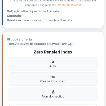
offerta verifica che sia disponibile anche nel comune di pertinenza. Per
confronto e suggerimenti
info@prometheas.it
Dettagli
: offerta prezzo indicizzato
Garanzie
: no
Durata in mesi
: prezzo con validatà illimitata
codice offerta
024216GSVML01XXXXXXXXNEWBUSPSV12
Zero Pensieri Index
Gas
Gas
Prezzo Indicizzato
Non
domestic
Non domestico