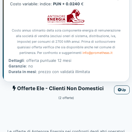
Costo variabile: indice:
PUN + 0.0240
€
Costo annuo stimanto della sola componente energia di remunerazione
alla società di vendita (esclusi oneri di sistema, distribuzione, iva,
imposte) per consumi di 2700 kWh annui. Prima di sottoscrivere
qualsiasi offerta verifica che sia disponibile anche nel comune di
pertinenza. Per confronto e suggerimenti
info@prometheas.it
Dettagli
: offerta puntuale 12 mesi
Garanzie
: no
Durata in mesi
: prezzo con validatà illimitata
Ele
Offerte Ele - Clienti Non Domestici
Up
(2 offerte)
Le offerte di Antenore Energia nei confronti degli altri operatori