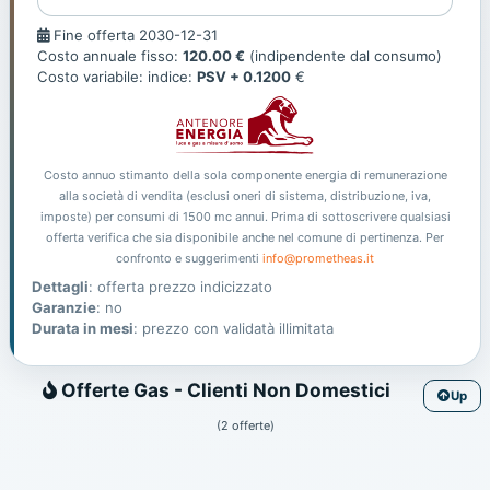
Fine
Fine offerta 2030-12-31
offerta
Costo annuale fisso:
120.00 €
(indipendente dal consumo)
Costo variabile: indice:
PSV + 0.1200
€
Costo annuo stimanto della sola componente energia di remunerazione
alla società di vendita (esclusi oneri di sistema, distribuzione, iva,
imposte) per consumi di 1500 mc annui. Prima di sottoscrivere qualsiasi
offerta verifica che sia disponibile anche nel comune di pertinenza. Per
confronto e suggerimenti
info@prometheas.it
Dettagli
: offerta prezzo indicizzato
Garanzie
: no
Durata in mesi
: prezzo con validatà illimitata
Gas
Offerte Gas - Clienti Non Domestici
Up
(2 offerte)