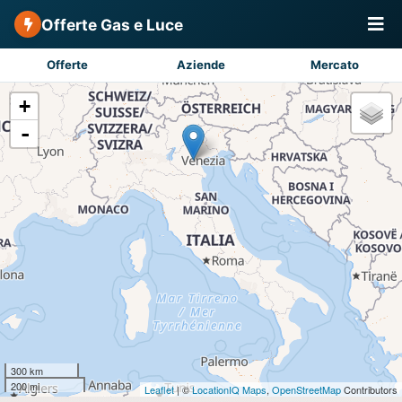
Offerte Gas e Luce
Offerte
Aziende
Mercato
+
-
300 km
200 mi
Leaflet
| ©
LocationIQ Maps
,
OpenStreetMap
Contributors