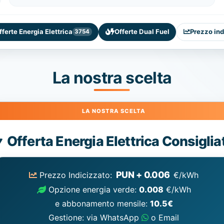
fferte Energia Elettrica
Offerte Dual Fuel
Prezzo ind
3754
La nostra scelta
Energia
Offerta Energia Elettrica Consiglia
Elettrica
consigliata
PUN + 0.006
Prezzo Indicizzato:
€/kWh
Opzione energia verde:
0.008
€/kWh
e abbonamento mensile:
10.5€
Gestione: via WhatsApp
o Email