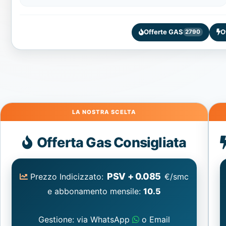
Offerte GAS
O
2790
Gas
Offerta Gas Consigliata
PSV + 0.085
Prezzo Indicizzato:
€/smc
e abbonamento mensile:
10.5
Gestione: via WhatsApp
o Email