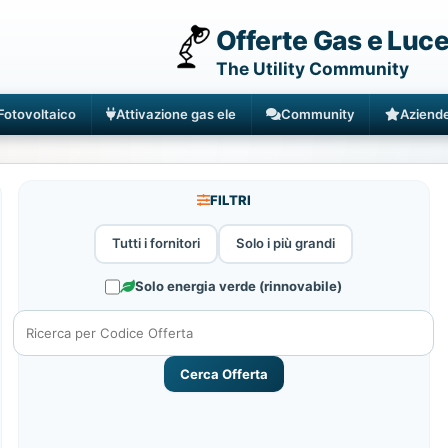
Offerte Gas e Luc
The Utility Community
Fotovoltaico
Attivazione gas ele
Community
Aziend
FILTRI
Tutti i fornitori
Solo i più grandi
Solo energia verde (rinnovabile)
Cerca Offerta