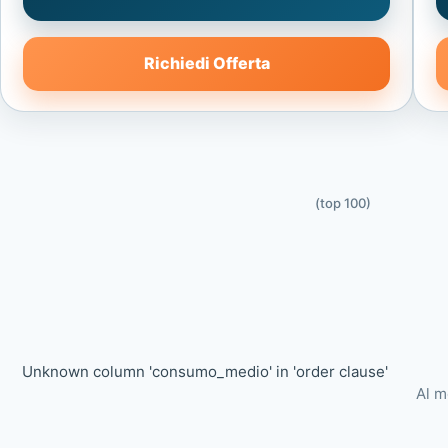
Richiedi Offerta
(top 100)
Unknown column 'consumo_medio' in 'order clause'
Al m