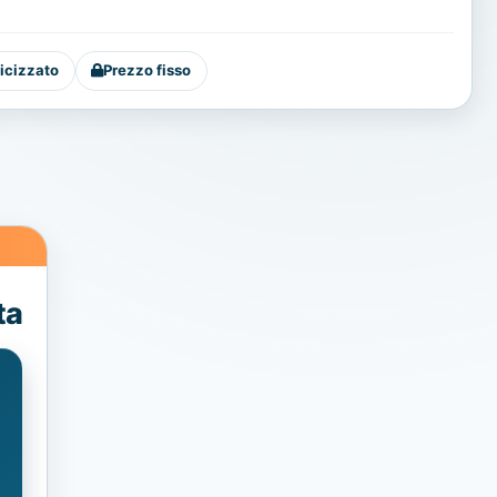
icizzato
Prezzo fisso
ta