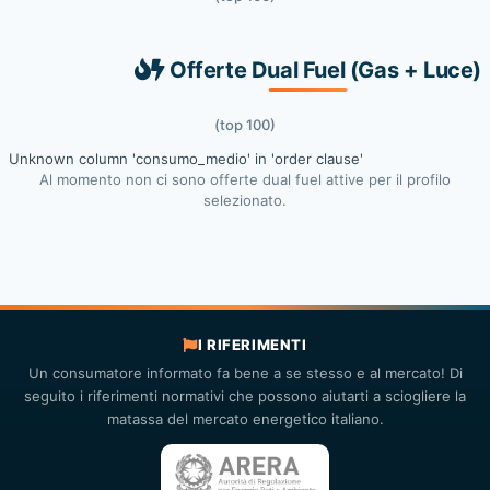
Offerte Dual Fuel (Gas + Luce)
(top 100)
Unknown column 'consumo_medio' in 'order clause'
Al momento non ci sono offerte dual fuel attive per il profilo
selezionato.
I RIFERIMENTI
Un consumatore informato fa bene a se stesso e al mercato! Di
seguito i riferimenti normativi che possono aiutarti a sciogliere la
matassa del mercato energetico italiano.