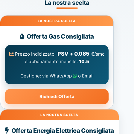
La nostra scelta
Gas
Offerta Gas Consigliata
PSV + 0.085
Prezzo Indicizzato:
€/smc
e abbonamento mensile:
10.5
Gestione: via WhatsApp
o Email
Richiedi Offerta
Energia
Offerta Energia Elettrica Consigliata